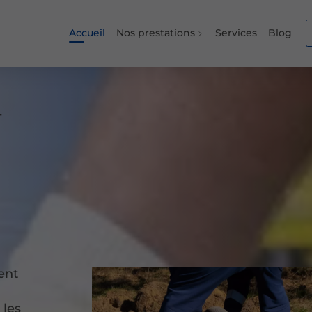
Accueil
Nos prestations
Services
Blog
-
ent
 les