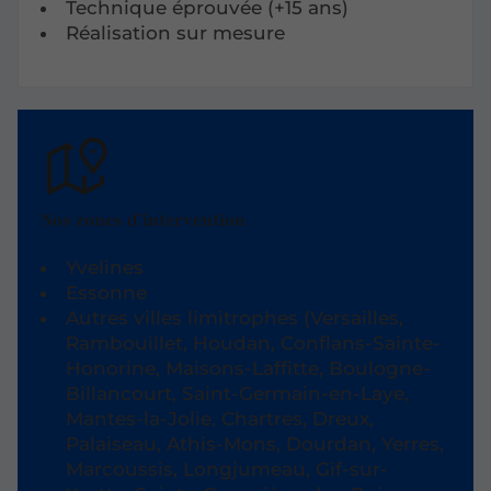
Technique éprouvée (+15 ans)
Réalisation sur mesure
Nos zones d’intervention
Yvelines
Essonne
Autres villes limitrophes (Versailles,
Rambouillet, Houdan, Conflans-Sainte-
Honorine, Maisons-Laffitte, Boulogne-
Billancourt, Saint-Germain-en-Laye,
Mantes-la-Jolie, Chartres, Dreux,
Palaiseau, Athis-Mons, Dourdan, Yerres,
Marcoussis, Longjumeau, Gif-sur-