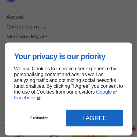
Accueil
Contactez-nous
Mentions légales
Plan du site
Your privacy is our priority
We use Cookies to improve user experience by
Haut de page
personalising content and ads, as well as
analyzing traffic and optimizing social networks
functionalities. By clicking "I Agree" you consent to
the use of Cookies from our providers
Google
Facebook
.
I AGREE
Customize
Menu
Infos
Devis