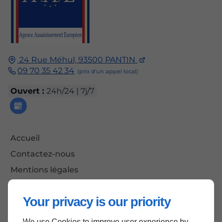
24 Rue Méhul,
93500
PANTIN
09 70 35 42 34
Ouvert :
24h/24 | 7j/7
Accueil
Contactez-nous
Mentions légales
Plan du site
Your privacy is our priority
We use Cookies to improve user experience by