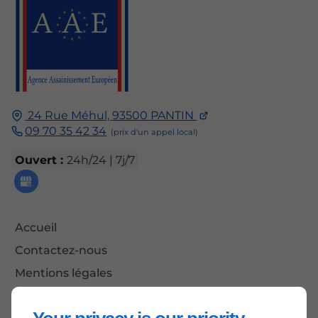
24 Rue Méhul,
93500
PANTIN
09 70 35 42 34
Ouvert :
24h/24 | 7j/7
Accueil
Contactez-nous
Mentions légales
Plan du site