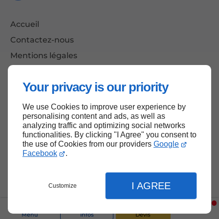
Accueil
Contactez-nous
Mentions légales
Plan du site
Your privacy is our priority
We use Cookies to improve user experience by
Haut de page
personalising content and ads, as well as
analyzing traffic and optimizing social networks
functionalities. By clicking "I Agree" you consent to
the use of Cookies from our providers
Google
Facebook
.
I AGREE
Customize
Menu
Infos
Devis